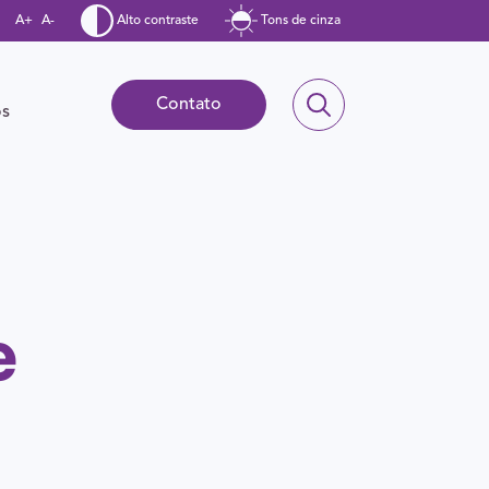
A+
A-
Alto contraste
Tons de cinza
Contato
ós
e