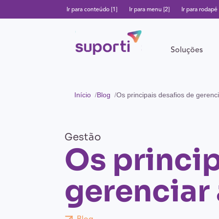
Ir para conteúdo [1]
Ir para menu [2]
Ir para rodapé 
Soluções
Início
Blog
Os principais desafios de gerenc
Gestão
Os princip
gerenciar 