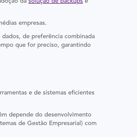
 adoção da
solução de backups
e
médias empresas.
e dados, de preferência combinada
empo que for preciso, garantindo
ramentas e de sistemas eficientes
orém depende do desenvolvimento
stemas de Gestão Empresarial) com