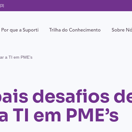
[3]
Por que a Suporti
Trilha do Conhecimento
Sobre N
iar a TI em PME’s
ais desafios d
a TI em PME’s