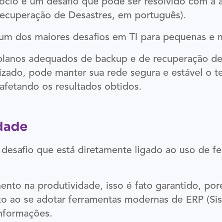
gócio é um desafio que pode ser resolvido com a
Recuperação de Desastres, em português).
 um dos maiores desafios em TI para pequenas e 
r planos adequados de backup e de recuperação d
lizado, pode manter sua rede segura e estável o t
afetando os resultados obtidos.
idade
esafio que está diretamente ligado ao uso de fer
ento na produtividade, isso é fato garantido, p
 ao se adotar ferramentas modernas de ERP (Si
informações.