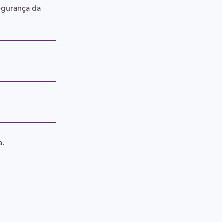
egurança da
a.