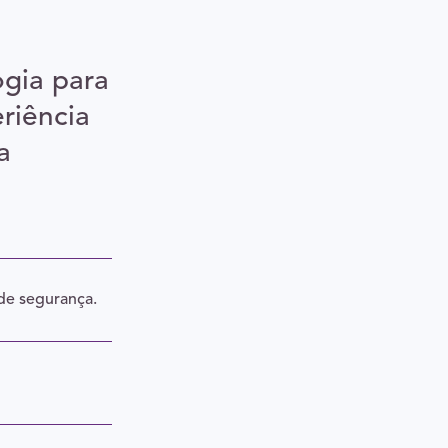
ogia para
riência
a
de segurança.