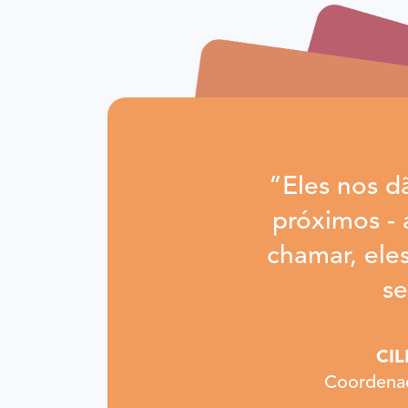
“Eles nos d
próximos -
chamar, ele
se
CI
Coordenad