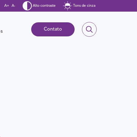
A+
A-
Alto contraste
Tons de cinza
Contato
ós