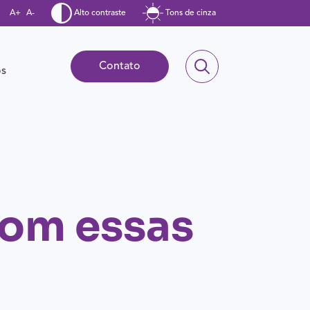
A+
A-
Alto contraste
Tons de cinza
Contato
ós
com essas