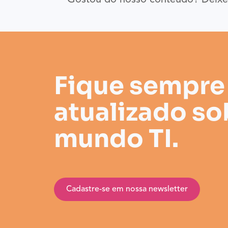
Gostou do nosso conteúdo? Deixe 
Fique sempre
atualizado so
mundo TI.
Cadastre-se em nossa newsletter